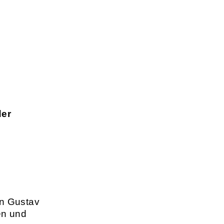
der
on Gustav
en und