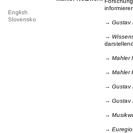
Forschungs
informiere
English
Slovensko
→
Gustav 
→
Wissens
darstellen
→
Mahler 
→
Mahler 
→
Gustav 
→
Gustav
→
Musikwo
→
Euregio