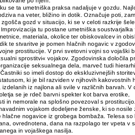
blikovane po njem.
ku se ta umetniška praksa nadaljuje v gozdu. Najl
odziva na veter, bližino in dotik. Označuje poti, za
zgošča gozd v situacijo, ki se v celoti razkrije šel
 Improvizacija tu postane umetniška soustvarjalka
metnice, materiala, okolice ter obiskovalcev in obis
idik te stvaritve je pomen hlačnih nogavic v zgod
ojne prostitucije. V prvi svetovni vojni so vojaški b
ksualni sprostitvi« vojakov. Zgodovinska določila p
 organizacije seksualnega dela, marveč tudi hierarh
 Častniki so imeli dostop do ekskluzivnejših storite
 statusom, ki je bil razviden v njihovih kakovostnih 
izdelanih iz najlona ali svile v različnih barvah. V
letja se je rdeč barvni spekter kot barva erotike,
ti in nemorale na splošno povezoval s prostitucij
 navadnim vojakom dodeljene ženske, ki so nosile 
e hlačne nogavice iz grobega bombaža. Telesa so 
rana, ovrednotena, dana na razpolago ter vpeta v s
ranega in vojaškega nasilja.