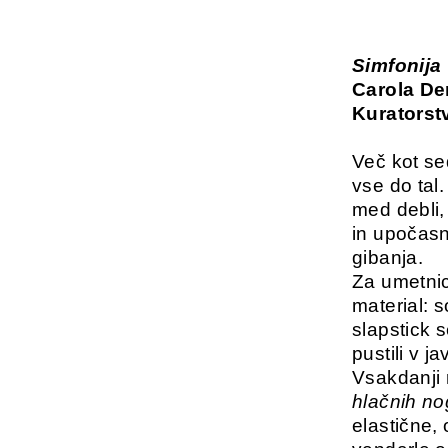
Simfonija 
Carola De
Kuratorst
Več kot se
vse do tal.
med debli, 
in upočasn
gibanja.
Za umetnic
material: s
slapstick s
pustili v 
Vsakdanji 
hlačnih no
elastične,