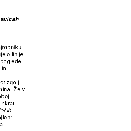
gavicah
ajrobniku
ejo linije
o poglede
 in
t zgolj
mina. Že v
eboj
hkrati.
dečih
jlon:
 a