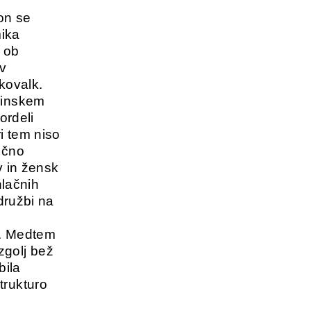
on se
mika
e ob
 v
kovalk.
ovinskem
ordeli
ri tem niso
ično
v in žensk
hlačnih
 družbi na
o. Medtem
zgolj bež
bila
trukturo