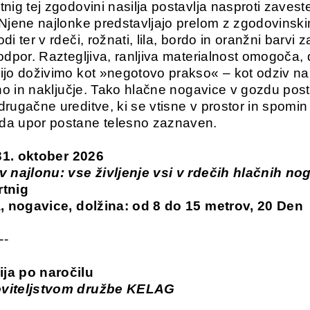
tnig tej zgodovini nasilja postavlja nasproti zaves
 Njene najlonke predstavljajo prelom z zgodovinski
di ter v rdeči, rožnati, lila, bordo in oranžni barvi 
 odpor. Raztegljiva, ranljiva materialnost omogoča,
ijo doživimo kot »negotovo prakso« – kot odziv na 
žino in naključje. Tako hlačne nogavice v gozdu pos
drugačne ureditve, ki se vtisne v prostor in spomin 
da upor postane telesno zaznaven.
– 31. oktober 2026
v najlonu: vse življenje vsi v rdečih hlačnih no
rtnig
a, nogavice, dolžina: od 8 do 15 metrov, 20 Den
--
ja po naročilu
viteljstvom družbe KELAG