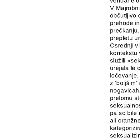
vendarle o
V Majrobni
občutljivo 
prehode in 
prečkanju.
prepletu u
Osrednji v
kontekstu v
služili »se
urejala le
ločevanje.
z ‘boljšim’
nogavicah, 
prelomu sto
seksualnos
pa so bile
ali oranžn
kategorizi
seksualizi