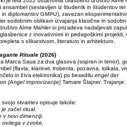
, ki je leta 2022 ustanovila Glasbeno društvo Alme 
i ansambel (sestavljen iz študentk in študentov ter
k in diplomantov GMPU), zavezan eksperimentaln
ter sodobnim oblikam izvajanja klasične in sodobn
ruštvo Alme Mahler si prizadeva nadaljevati zapu
glasbenice z inovativnimi in pedagoškimi projekti, 
repleta s slikarstvom, literaturo in arhitekturo.
agante Rituale
(2026)
a Marca Saua za dva glasova (sopran in tenor), go
bel (flavta, klarinet, trobenta, pozavna, tolkala, vi
ončelo in živa elektronika) po besedilu
engel der
ion (Angel improvizacije)
Tamare Štajner. Trajanje: 
svojo stvaritev opisuje takole:
je začel ritual.
 v novi dimenziji.
 ovitega v zvoke,