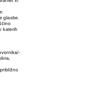
Mahler in
im
e glasbe.
ščino
v katerih
vornika/-
olina,
približno