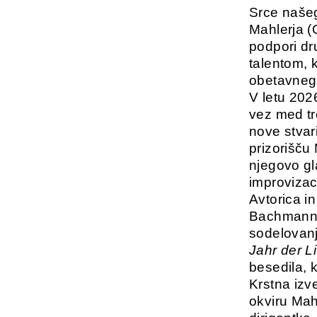
Srce naše
Mahlerja (
podpori d
talentom, k
obetavnega
V letu 202
vez med tre
nove stvar
prizorišču
njegovo gl
improvizac
Avtorica i
Bachmann 
sodelovanj
Jahr der L
besedila, k
Krstna izv
okviru Mah