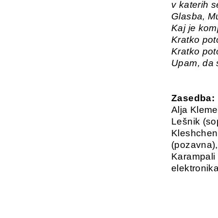
v katerih s
Glasba, Mu
Kaj je kom
Kratko pot
Kratko pot
Upam, da se
Zasedba:
Alja Kleme
Lešnik (sop
Kleshchenk
(pozavna), 
Karampali 
elektronika