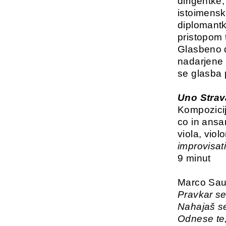
dirigentke
istoimensk
diplomant
pristopom 
Glasbeno d
nadarjene 
se glasba p
Uno Strav
Kompozicij
co in ansam
viola, viol
improvisat
9 minut
Marco Sau 
Pravkar se 
Nahajaš se
Odnese te,