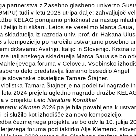
ga partnerstva z Zasebno glasbeno univerzo Gust
GMPU) tudi v letu 2026 utripa dalje: zahvaljujoč ve
ružbe KELAG ponujamo priložnost za nastop mlad
i želijo biti slišani. Letos se veselimo Marca Saua,
 skladatelja iz razreda univ. prof. dr. Hakana Ulus
6 s kompozicijo po naročilu ustvarjamo posebno u
mi državami: Avstrijo, Italijo in Slovenijo. Krstna 
itve italijanskega skladatelja Marca Saua se bo od
 Mahlerjevega foruma v Celovcu. Vsebinsko izhodi
asbeno delo predstavlja literarno besedilo Angel
ije slovenske pisateljice Tamare Štajner.
n violistka Tamara Štajner je na podelitvi nagrade 
leta 2024 prejela ugledno nagrado družbe KELAG,
a v projektu
Leto literature Koroška/
iteratur Kärnten 2026
pa je bila povabljena k ustvar
i bi služilo kot izhodišče za novo kompozicijo.
edba čezmejnega projekta se bo odvila 10. julija 2
lerjevega foruma pod taktirko Alje Klemenc, slov