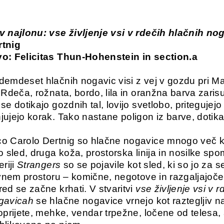
v najlonu: vse življenje vsi v rdečih hlačnih no
rtnig
vo: Felicitas Thun-Hohenstein in section.a
demdeset hlačnih nogavic visi z vej v gozdu pri M
 Rdeča, rožnata, bordo, lila in oranžna barva zarisuj
se dotikajo gozdnih tal, lovijo svetlobo, pritegujej
jujejo korak. Tako nastane poligon iz barve, dotika
o Carolo Dertnig so hlačne nogavice mnogo več ko
o sled, druga koža, prostorska linija in nosilke spo
eriji
Strangers
so se pojavile kot sled, ki so jo za s
javnem prostoru – komične, negotove in razgaljajoče 
red se začne krhati. V stvaritvi
vse življenje vsi v r
gavicah
se hlačne nogavice vrnejo kot raztegljiv na
 oprijete, mehke, vendar trpežne, ločene od telesa,