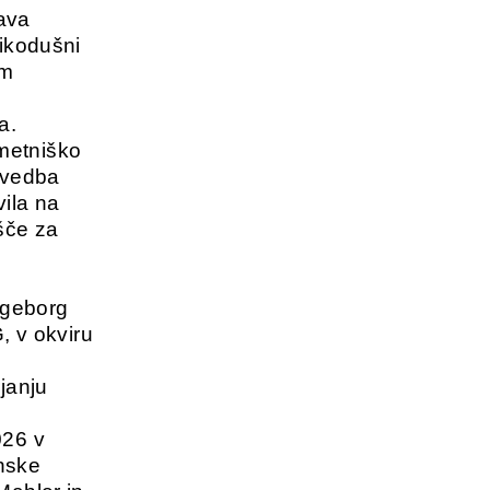
ava
likodušni
im
a.
metniško
izvedba
vila na
šče za
Ingeborg
 v okviru
janju
026 v
enske