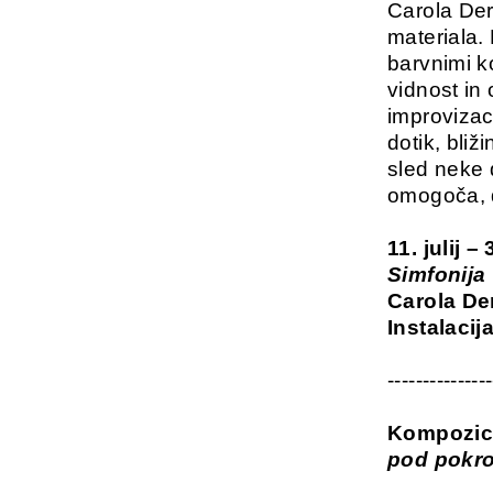
Carola Der
materiala.
barvnimi ko
vidnost in
improvizac
dotik, bli
sled neke 
omogoča, 
11. julij 
Simfonija 
Carola De
Instalacij
---------------
Kompozici
pod pokro