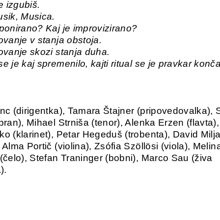
e izgubiš.
sik, Musica.
ponirano? Kaj je improvizirano?
ovanje v stanja obstoja.
ovanje skozi stanja duha.
 je kaj spremenilo, kajti ritual se je pravkar konča
nc (dirigentka), Tamara Štajner (pripovedovalka), 
ran), Mihael Strniša (tenor), Alenka Erzen (flavta)
o (klarinet), Petar Hegeduš (trobenta), David Milj
Alma Portič (violina), Zsófia Szöllösi (viola), Melin
(čelo), Stefan Traninger (bobni), Marco Sau (živa
).