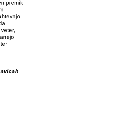
ten premik
mi
zahtevajo
 da
veter,
tanejo
ter
gavicah