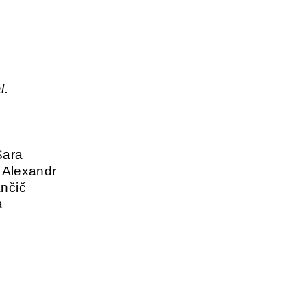
l.
Sara
, Alexandr
ančič
a
↑ top