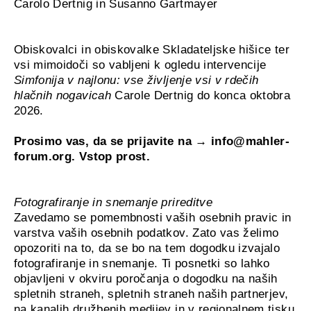
Carolo Dertnig in Susanno Gartmayer
Obiskovalci in obiskovalke Skladateljske hišice ter
vsi mimoidoči so vabljeni k ogledu intervencije
Simfonija v najlonu: vse življenje vsi v rdečih
hlačnih nogavicah
Carole Dertnig do konca oktobra
2026.
Prosimo vas, da se prijavite na →
info@mahler-
forum.org
. Vstop prost.
Fotografiranje in snemanje prireditve
Zavedamo se pomembnosti vaših osebnih pravic in
varstva vaših osebnih podatkov. Zato vas želimo
opozoriti na to, da se bo na tem dogodku izvajalo
fotografiranje in snemanje. Ti posnetki so lahko
objavljeni v okviru poročanja o dogodku na naših
spletnih straneh, spletnih straneh naših partnerjev,
na kanalih družbenih medijev in v regionalnem tisku