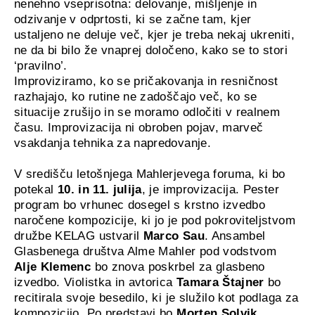
nenehno vseprisotna: delovanje, mišljenje in
odzivanje v odprtosti, ki se začne tam, kjer
ustaljeno ne deluje več, kjer je treba nekaj ukreniti,
ne da bi bilo že vnaprej določeno, kako se to stori
‘pravilno’.
Improviziramo, ko se pričakovanja in resničnost
razhajajo, ko rutine ne zadoščajo več, ko se
situacije zrušijo in se moramo odločiti v realnem
času. Improvizacija ni obroben pojav, marveč
vsakdanja tehnika za napredovanje.
V središču letošnjega Mahlerjevega foruma, ki bo
potekal
10. in 11. julija
, je improvizacija. Pester
program bo vrhunec dosegel s krstno izvedbo
naročene kompozicije, ki jo je pod pokroviteljstvom
družbe KELAG ustvaril
Marco Sau
. Ansambel
Glasbenega društva Alme Mahler pod vodstvom
Alje Klemenc
bo znova poskrbel za glasbeno
izvedbo. Violistka in avtorica
Tamara Štajner
bo
recitirala svoje besedilo, ki je služilo kot podlaga za
kompozicijo. Po predstavi bo
Morten Solvik