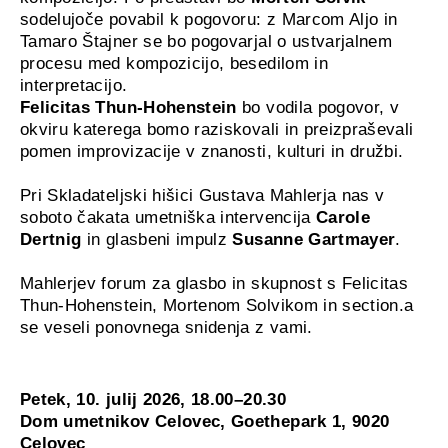
sodelujoče povabil k pogovoru: z Marcom Aljo in
Tamaro Štajner se bo pogovarjal o ustvarjalnem
procesu med kompozicijo, besedilom in
interpretacijo.
Felicitas Thun-Hohenstein
bo vodila pogovor, v
okviru katerega bomo raziskovali in preizpraševali
pomen improvizacije v znanosti, kulturi in družbi.
Pri Skladateljski hišici Gustava Mahlerja nas v
soboto čakata umetniška intervencija
Carole
Dertnig
in glasbeni impulz
Susanne Gartmayer
.
Mahlerjev forum za glasbo in skupnost s Felicitas
Thun-Hohenstein, Mortenom Solvikom in section.a
se veseli ponovnega snidenja z vami.
Petek, 10. julij 2026, 18.00–20.30
Dom umetnikov Celovec, Goethepark 1, 9020
Celovec